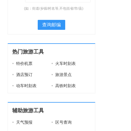
(如：街道/乡镇/村名等,不包括省/市/县)
查询邮编
热门旅游工具
•
特价机票
•
火车时刻表
•
酒店预订
•
旅游景点
•
动车时刻表
•
高铁时刻表
辅助旅游工具
•
天气预报
•
区号查询