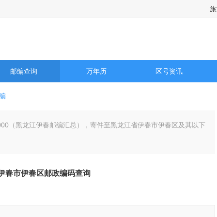
旅
邮编查询
万年历
区号资讯
编
53000（黑龙江伊春邮编汇总），寄件至黑龙江省伊春市伊春区及其以下
伊春市伊春区邮政编码查询