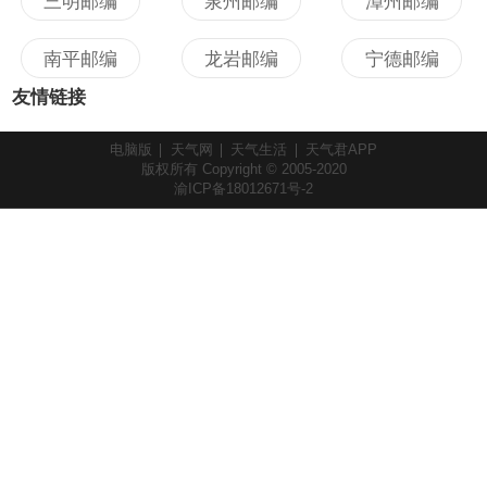
三明邮编
泉州邮编
漳州邮编
南平邮编
龙岩邮编
宁德邮编
友情链接
电脑版
天气网
天气生活
天气君APP
版权所有 Copyright © 2005-2020
渝ICP备18012671号-2