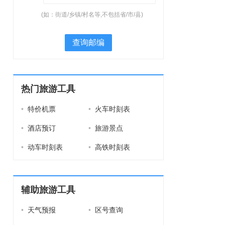
(如：街道/乡镇/村名等,不包括省/市/县)
查询邮编
热门旅游工具
•
特价机票
•
火车时刻表
•
酒店预订
•
旅游景点
•
动车时刻表
•
高铁时刻表
辅助旅游工具
•
天气预报
•
区号查询