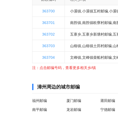
363700
小溪镇
,
小溪镇五村邮编
,
小溪
363701
村邮编
南胜镇
,
南胜镇欧寮村邮编
,
南
363702
胜村邮编
五寨乡
,
五寨乡新塘村邮编
,
五
363703
岭村邮编
山格镇
,
山格镇土田村邮编
,
山
363704
际村邮编
文峰镇
,
文峰镇柴船村邮编
,
文
注：点击邮编号码，查看更多相关乡/镇
洋村邮编
漳州周边的城市邮编
福州邮编
厦门邮编
莆田邮编
南平邮编
龙岩邮编
宁德邮编