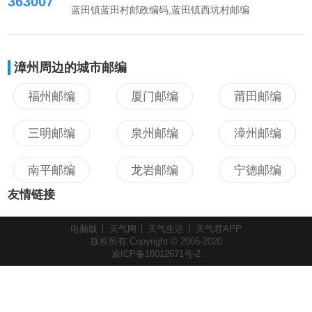
363007
蓝田镇蓝田村邮政编码,蓝田镇西坑村邮编
漳州周边的城市邮编
福州邮编
厦门邮编
莆田邮编
三明邮编
泉州邮编
漳州邮编
南平邮编
龙岩邮编
宁德邮编
友情链接
电脑版
天气网
天气生活
天气君APP
版权所有 Copyright © 2005-2020
渝ICP备18012671号-2