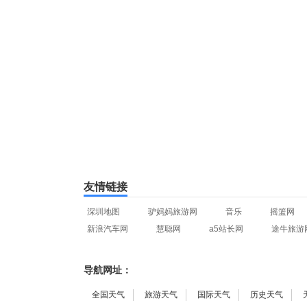
友情链接
深圳地图
驴妈妈旅游网
音乐
摇篮网
新浪汽车网
慧聪网
a5站长网
途牛旅游
导航网址：
全国天气
旅游天气
国际天气
历史天气