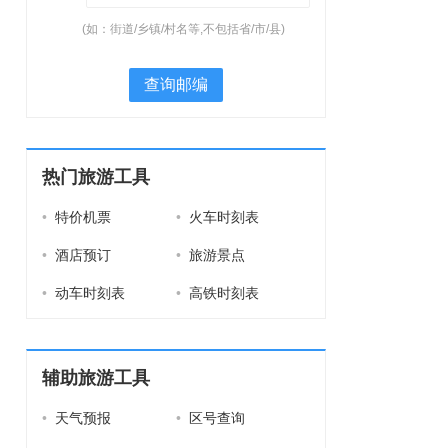
(如：街道/乡镇/村名等,不包括省/市/县)
查询邮编
热门旅游工具
•
特价机票
•
火车时刻表
•
酒店预订
•
旅游景点
•
动车时刻表
•
高铁时刻表
辅助旅游工具
•
天气预报
•
区号查询