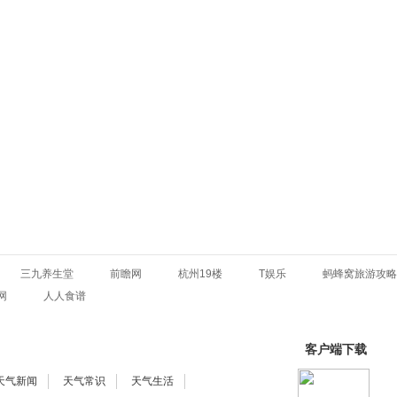
三九养生堂
前瞻网
杭州19楼
T娱乐
蚂蜂窝旅游攻略
网
人人食谱
客户端下载
天气新闻
天气常识
天气生活