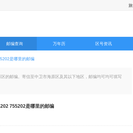
旅
邮编查询
万年历
区号资讯
55202是哪里的邮编
卫市海原区的邮编。寄信至中卫市海原区及其以下地区，邮编均可均可填写
5202 755202是哪里的邮编