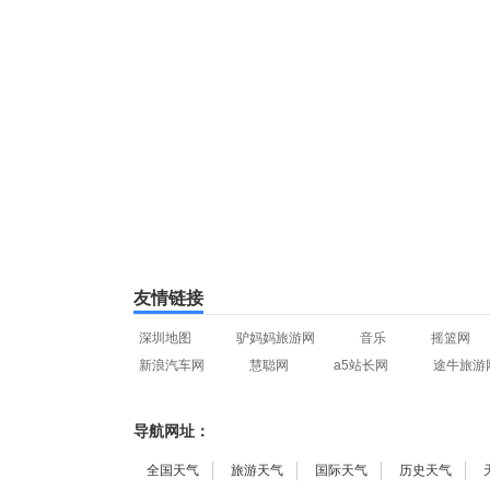
友情链接
深圳地图
驴妈妈旅游网
音乐
摇篮网
新浪汽车网
慧聪网
a5站长网
途牛旅游
导航网址：
全国天气
旅游天气
国际天气
历史天气