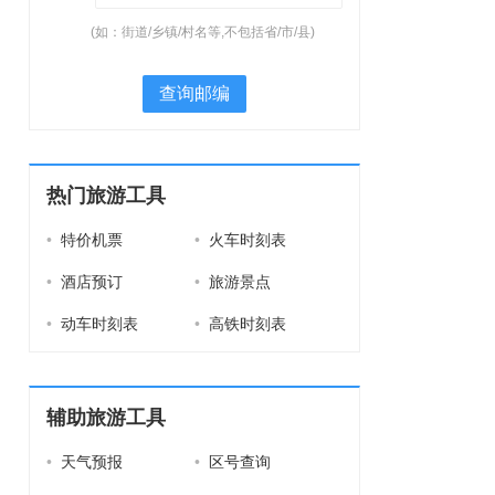
(如：街道/乡镇/村名等,不包括省/市/县)
查询邮编
热门旅游工具
•
特价机票
•
火车时刻表
•
酒店预订
•
旅游景点
•
动车时刻表
•
高铁时刻表
辅助旅游工具
•
天气预报
•
区号查询