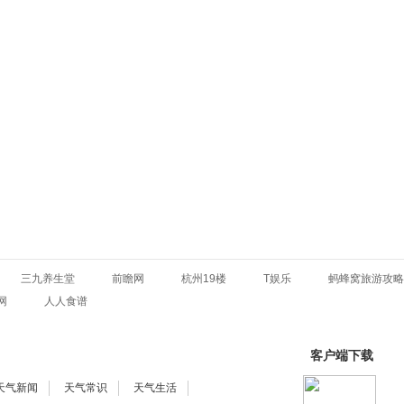
三九养生堂
前瞻网
杭州19楼
T娱乐
蚂蜂窝旅游攻略
网
人人食谱
客户端下载
天气新闻
天气常识
天气生活