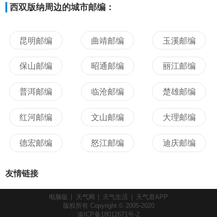
西双版纳周边的城市邮编：
昆明邮编
曲靖邮编
玉溪邮编
保山邮编
昭通邮编
丽江邮编
普洱邮编
临沧邮编
楚雄邮编
红河邮编
文山邮编
大理邮编
德宏邮编
怒江邮编
迪庆邮编
友情链接
电脑版
天气网
天气生活
天气君APP
版权所有 Copyright © 2005-2020
渝ICP备18012671号-2