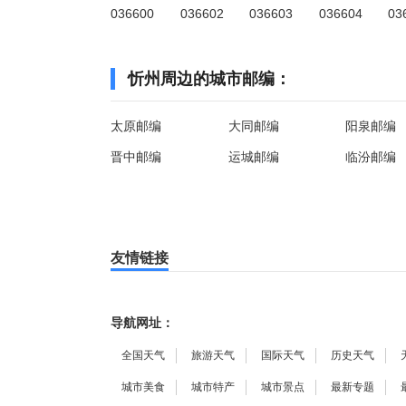
036600
036602
036603
036604
03
忻州周边的城市邮编：
太原邮编
大同邮编
阳泉邮编
晋中邮编
运城邮编
临汾邮编
友情链接
导航网址：
全国天气
旅游天气
国际天气
历史天气
城市美食
城市特产
城市景点
最新专题