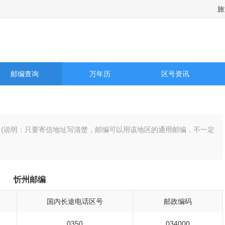
旅
市天气预报，旅游景点天气预报，国际城市天气预报以及历史天气预报查询
邮编查询
万年历
区号资讯
总）(说明：只要寄信地址写清楚，邮编可以用该地区的通用邮编，不一定
忻州邮编
国内长途电话区号
邮政编码
0350
034000