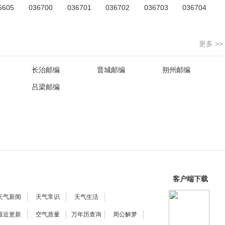
6605
036700
036701
036702
036703
036704
更多 >>
长治邮编
晋城邮编
朔州邮编
吕梁邮编
客户端下载
天气新闻
天气常识
天气生活
最近更新
空气质量
万年历查询
周公解梦