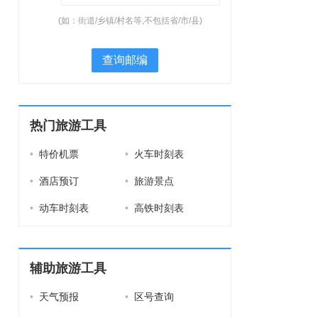
(如：街道/乡镇/村名等,不包括省/市/县)
查询邮编
热门旅游工具
•
特价机票
•
火车时刻表
•
酒店预订
•
旅游景点
•
动车时刻表
•
高铁时刻表
辅助旅游工具
•
天气预报
•
区号查询