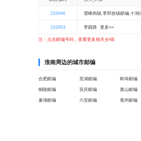
232046
望峰岗镇
,
李郢孜镇邮编
,
十涧
232053
矿东村,望峰岗耿黄村,罗山油
李园路
更多>>
注：点击邮编号码，查看更多相关乡/镇
矿#)
淮南周边的城市邮编
合肥邮编
芜湖邮编
蚌埠邮编
铜陵邮编
安庆邮编
黄山邮编
巢湖邮编
六安邮编
亳州邮编