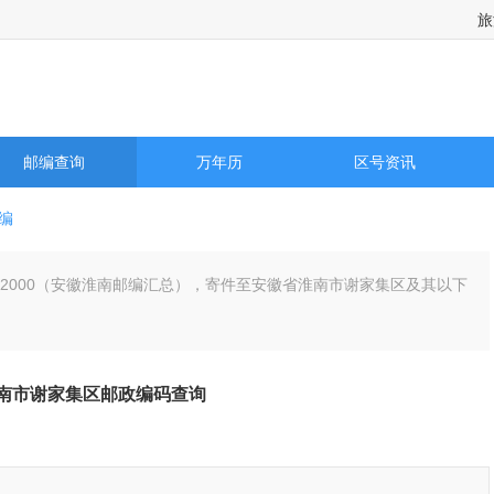
旅
邮编查询
万年历
区号资讯
编
232000（安徽淮南邮编汇总），寄件至安徽省淮南市谢家集区及其以下
南市谢家集区邮政编码查询