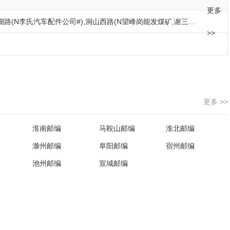
更多
湖路(N李氏汽车配件公司#)
,
洞山西路(N望峰岗能发煤矿,谢三矿
>>
库,李郢孜镇隗店小学,李郢孜镇北梨园村,李郢孜镇隗店村,赖山三
更多 >>
淮南邮编
马鞍山邮编
淮北邮编
滁州邮编
阜阳邮编
宿州邮编
池州邮编
宣城邮编