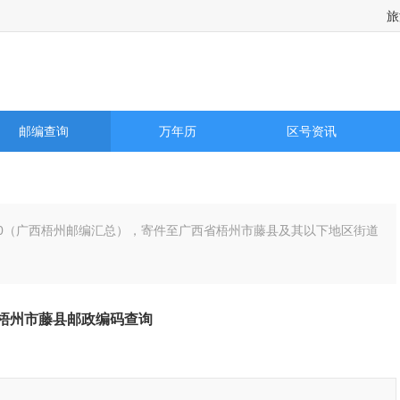
旅
旅游景点天气预报，国际城市天气预报以及历史天气预报查询
邮编查询
万年历
区号资讯
3000（广西梧州邮编汇总），寄件至广西省梧州市藤县及其以下地区街道
梧州市藤县邮政编码查询