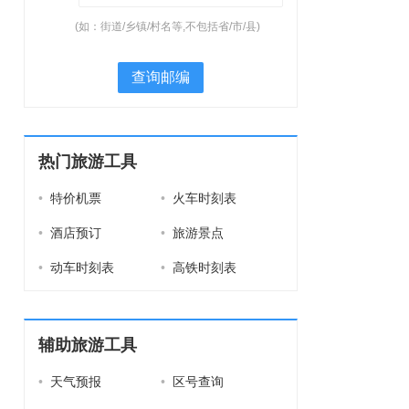
(如：街道/乡镇/村名等,不包括省/市/县)
查询邮编
热门旅游工具
•
特价机票
•
火车时刻表
•
酒店预订
•
旅游景点
•
动车时刻表
•
高铁时刻表
辅助旅游工具
•
天气预报
•
区号查询