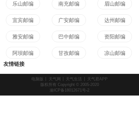
乐山邮编
南充邮编
眉山邮编
宜宾邮编
广安邮编
达州邮编
雅安邮编
巴中邮编
资阳邮编
阿坝邮编
甘孜邮编
凉山邮编
友情链接
电脑版
天气网
天气生活
天气君APP
版权所有 Copyright © 2005-2020
渝ICP备18012671号-2