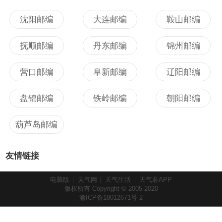
沈阳邮编
大连邮编
鞍山邮编
抚顺邮编
丹东邮编
锦州邮编
营口邮编
阜新邮编
辽阳邮编
盘锦邮编
铁岭邮编
朝阳邮编
葫芦岛邮编
友情链接
电脑版
天气网
天气生活
天气君APP
版权所有 Copyright © 2005-2020
渝ICP备18012671号-2