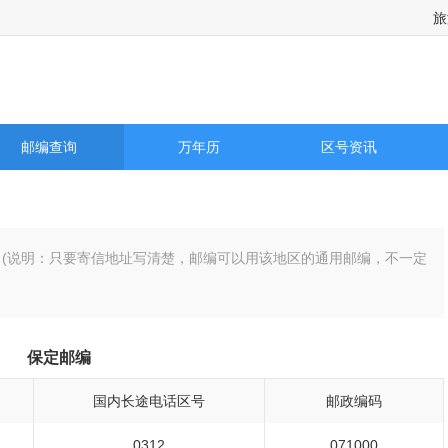
旅
邮编查询
万年历
区号资讯
总）(说明：只要寄信地址写清楚，邮编可以用该地区的通用邮编，不一定
保定邮编
国内长途电话区号
邮政编码
0312
071000