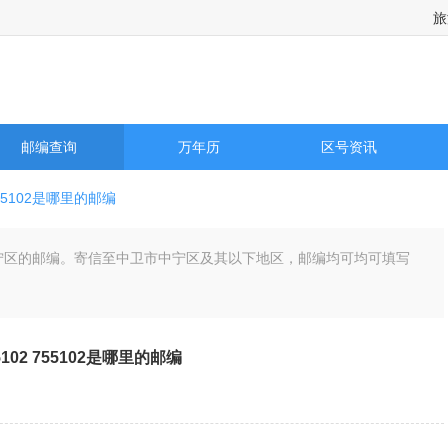
旅
邮编查询
万年历
区号资讯
55102是哪里的邮编
卫市中宁区的邮编。寄信至中卫市中宁区及其以下地区，邮编均可均可填写
5102 755102是哪里的邮编