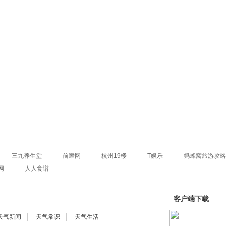
三九养生堂
前瞻网
杭州19楼
T娱乐
蚂蜂窝旅游攻略
网
人人食谱
客户端下载
天气新闻
天气常识
天气生活