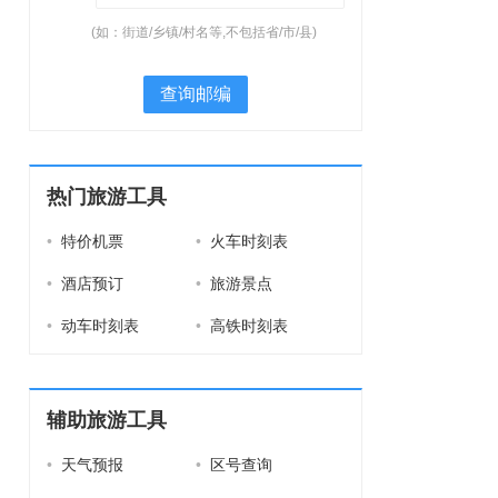
(如：街道/乡镇/村名等,不包括省/市/县)
查询邮编
热门旅游工具
•
特价机票
•
火车时刻表
•
酒店预订
•
旅游景点
•
动车时刻表
•
高铁时刻表
辅助旅游工具
•
天气预报
•
区号查询