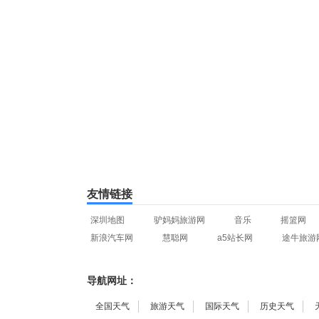
友情链接
深圳地图
驴妈妈旅游网
音乐
摇篮网
新浪汽车网
慧聪网
a5站长网
途牛旅游
导航网址：
全国天气
旅游天气
国际天气
历史天气