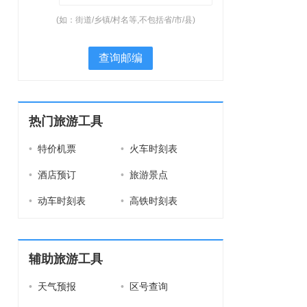
(如：街道/乡镇/村名等,不包括省/市/县)
查询邮编
热门旅游工具
•
特价机票
•
火车时刻表
•
酒店预订
•
旅游景点
•
动车时刻表
•
高铁时刻表
辅助旅游工具
•
天气预报
•
区号查询