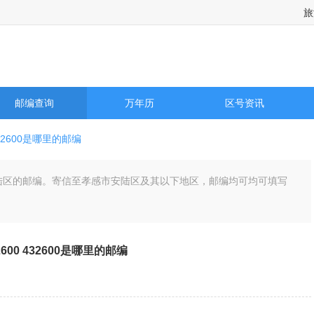
旅
邮编查询
万年历
区号资讯
32600是哪里的邮编
感市安陆区的邮编。寄信至孝感市安陆区及其以下地区，邮编均可均可填写
2600 432600是哪里的邮编