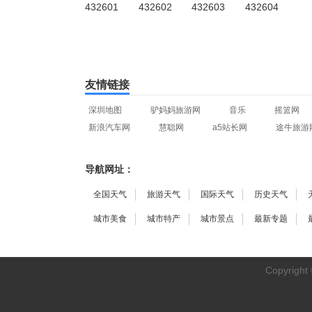
432601
432602
432603
432604
友情链接
深圳地图
驴妈妈旅游网
音乐
摇篮网
新浪汽车网
慧聪网
a5站长网
途牛旅游
导航网址：
全国天气
旅游天气
国际天气
历史天气
城市美食
城市特产
城市景点
最新专题
Copyright