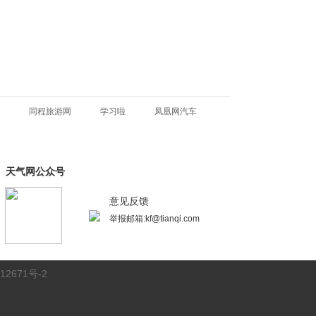
同程旅游网
学习啦
凤凰网汽车
天气网公众号
意见反馈
举报邮箱:kf@tianqi.com
12671号-2