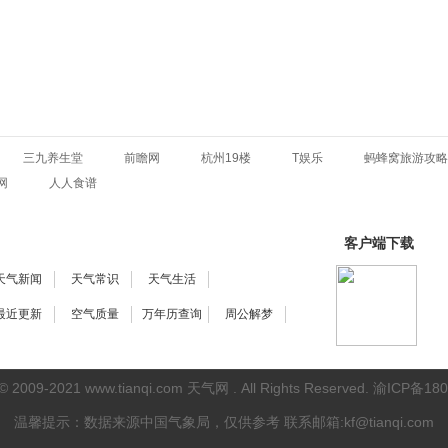
三九养生堂
前瞻网
杭州19楼
T娱乐
蚂蜂窝旅游攻略
网
人人食谱
客户端下载
天气新闻
天气常识
天气生活
最近更新
空气质量
万年历查询
周公解梦
 © 2009-2021
www.tianqi.com 天气网
. All Rights Reserved.
渝ICP备180
温馨提示：数据来源中国气象局，仅供参考
联系邮箱:kf@tianqi.com