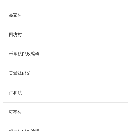
聂家村
四坊村
禾亭镇邮政编码
天堂镇邮编
仁和镇
可亭村