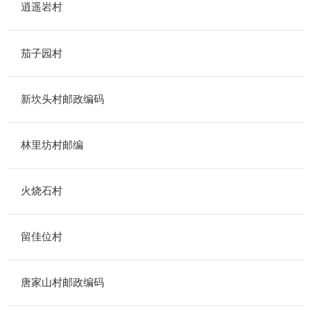
逍遥岩村
茄子园村
新坎头村邮政编码
林里坊村邮编
火烧石村
留佳位村
唐家山村邮政编码