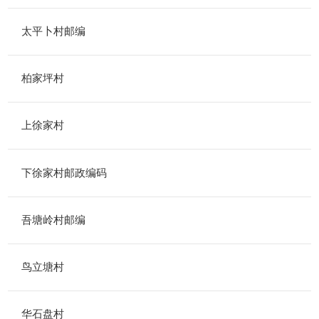
太平卜村邮编
柏家坪村
上徐家村
下徐家村邮政编码
吾塘岭村邮编
鸟立塘村
华石盘村