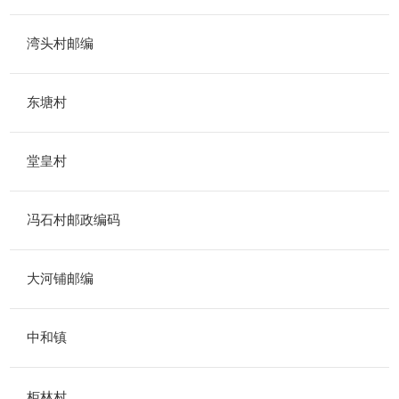
湾头村邮编
东塘村
堂皇村
冯石村邮政编码
大河铺邮编
中和镇
柜林村