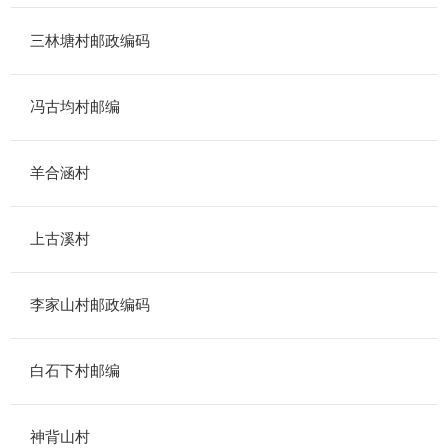
三林塘村邮政编码
冯古均村邮编
羊合涵村
上古溪村
李家山村邮政编码
白石下村邮编
神背山村