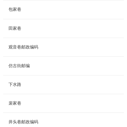
包家巷
田家巷
观音巷邮政编码
仿古街邮编
下水路
裴家巷
井头巷邮政编码