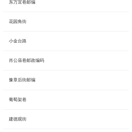
东万宜巷邮编
花园角街
小金台路
肖公庙巷邮政编码
豫章后街邮编
葡萄架巷
建德观街