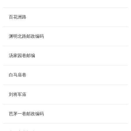
百花洲路
渊明北路邮政编码
汤家园巷邮编
白马庙巷
刘将军庙
芭茅一巷邮政编码