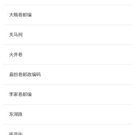
大顺巷邮编
关马祠
火井巷
扁担巷邮政编码
李家巷邮编
东湖路
瓷器街