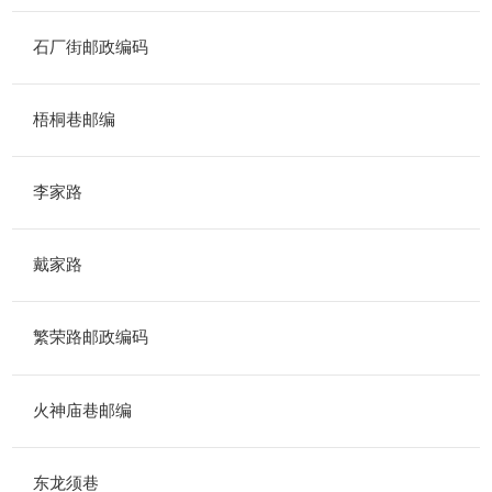
石厂街邮政编码
梧桐巷邮编
李家路
戴家路
繁荣路邮政编码
火神庙巷邮编
东龙须巷