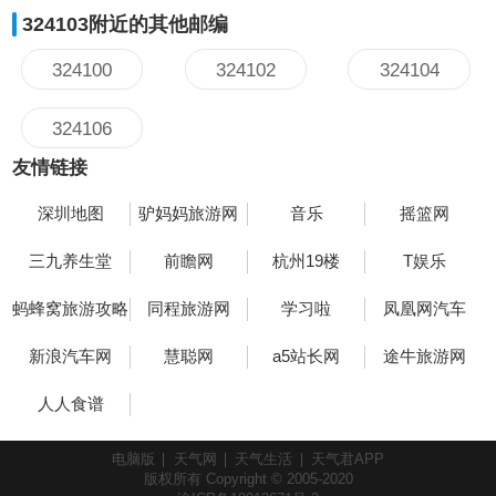
324103附近的其他邮编
324100
324102
324104
324106
友情链接
深圳地图
驴妈妈旅游网
音乐
摇篮网
三九养生堂
前瞻网
杭州19楼
T娱乐
蚂蜂窝旅游攻略
同程旅游网
学习啦
凤凰网汽车
新浪汽车网
慧聪网
a5站长网
途牛旅游网
人人食谱
电脑版
天气网
天气生活
天气君APP
版权所有 Copyright © 2005-2020