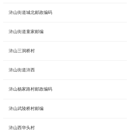
浒山街道城北邮政编码
浒山街道童家邮编
浒山三洞桥村
浒山街道浒西
浒山杨家路村邮政编码
浒山武陵桥村邮编
浒山西华头村