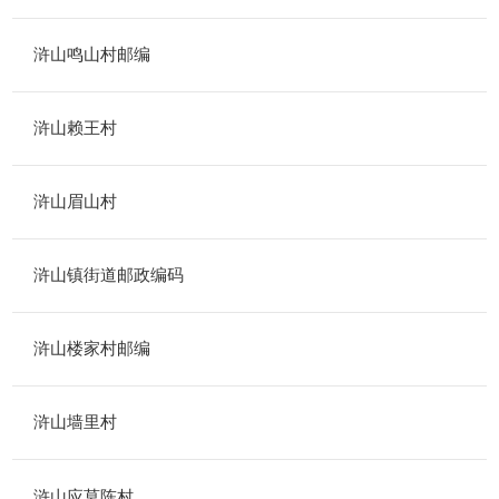
浒山鸣山村邮编
浒山赖王村
浒山眉山村
浒山镇街道邮政编码
浒山楼家村邮编
浒山墙里村
浒山应莫陈村