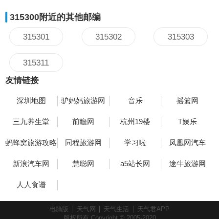
315300附近的其他邮编
315301
315302
315303
315311
友情链接
深圳地图
驴妈妈旅游网
音乐
摇篮网
三九养生堂
前瞻网
杭州19楼
T娱乐
蚂蜂窝旅游攻略
同程旅游网
学习啦
凤凰网汽车
新浪汽车网
慧聪网
a5站长网
途牛旅游网
人人食谱
电脑版
天气网
天气生活
天气君APP
版权所有 Copyright © 2005-2020