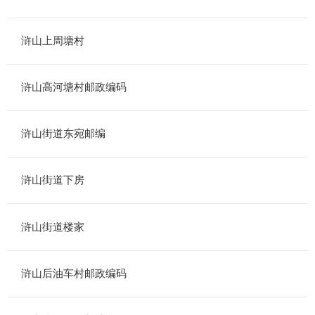
浒山上周塘村
浒山高河塘村邮政编码
浒山街道东宛邮编
浒山街道下房
浒山街道楼家
浒山后油车村邮政编码