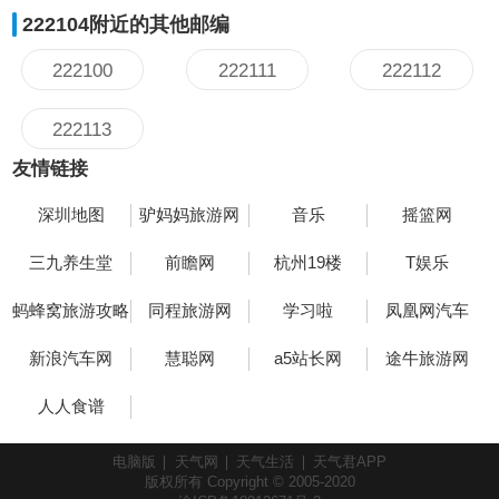
222104附近的其他邮编
222100
222111
222112
222113
友情链接
深圳地图
驴妈妈旅游网
音乐
摇篮网
三九养生堂
前瞻网
杭州19楼
T娱乐
蚂蜂窝旅游攻略
同程旅游网
学习啦
凤凰网汽车
新浪汽车网
慧聪网
a5站长网
途牛旅游网
人人食谱
电脑版
天气网
天气生活
天气君APP
版权所有 Copyright © 2005-2020