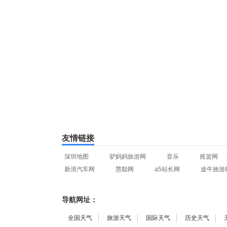
友情链接
深圳地图
驴妈妈旅游网
音乐
摇篮网
新浪汽车网
慧聪网
a5站长网
途牛旅游
导航网址：
全国天气
旅游天气
国际天气
历史天气