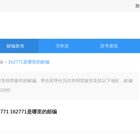
旅
，旅游景点天气预报，国际城市天气预报以及历史天气预报查询
邮编查询
万年历
区号资讯
编
>
162771是哪里的邮编
呼伦贝尔市阿荣旗市的邮编。寄信至呼伦贝尔市阿荣旗市及其以下地区，邮编
000.
2771 162771是哪里的邮编