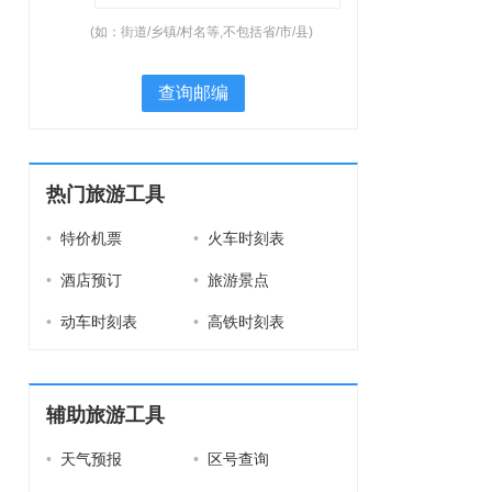
(如：街道/乡镇/村名等,不包括省/市/县)
查询邮编
热门旅游工具
•
特价机票
•
火车时刻表
•
酒店预订
•
旅游景点
•
动车时刻表
•
高铁时刻表
辅助旅游工具
•
天气预报
•
区号查询