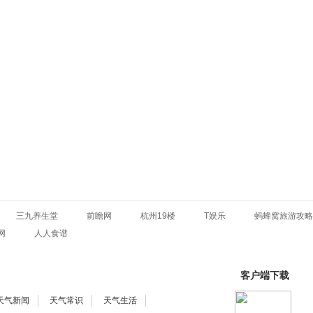
三九养生堂
前瞻网
杭州19楼
T娱乐
蚂蜂窝旅游攻略
网
人人食谱
客户端下载
天气新闻
天气常识
天气生活