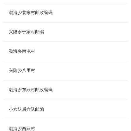
渤海乡裴家村邮政编码
兴隆乡于家村邮编
渤海乡南屯村
兴隆乡八里村
渤海乡东跃村邮政编码
小六队后六队邮编
渤海乡西跃村