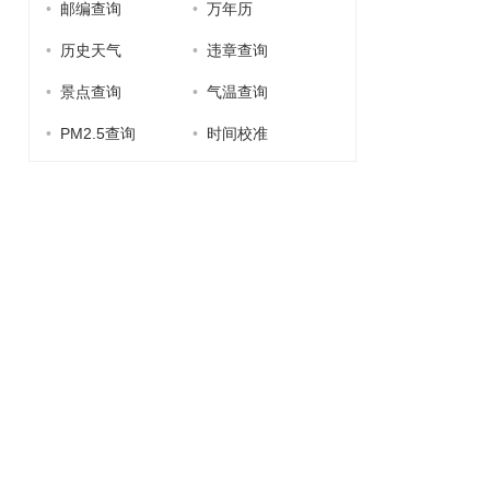
•
邮编查询
•
万年历
•
历史天气
•
违章查询
•
景点查询
•
气温查询
•
PM2.5查询
•
时间校准