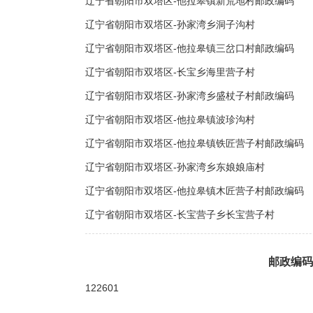
辽宁省朝阳市双塔区-他拉皋镇新荒地村邮政编码
辽宁省朝阳市双塔区-孙家湾乡洞子沟村
辽宁省朝阳市双塔区-他拉皋镇三岔口村邮政编码
辽宁省朝阳市双塔区-长宝乡海里营子村
辽宁省朝阳市双塔区-孙家湾乡盛杖子村邮政编码
辽宁省朝阳市双塔区-他拉皋镇波珍沟村
辽宁省朝阳市双塔区-他拉皋镇铁匠营子村邮政编码
辽宁省朝阳市双塔区-孙家湾乡东娘娘庙村
辽宁省朝阳市双塔区-他拉皋镇木匠营子村邮政编码
辽宁省朝阳市双塔区-长宝营子乡长宝营子村
邮政编码
122601