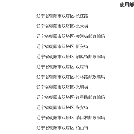
使用邮
辽宁省朝阳市双塔区-长江路
辽宁省朝阳市双塔区-北大街
辽宁省朝阳市双塔区-凌河街邮政编码
辽宁省朝阳市双塔区-新兴街
辽宁省朝阳市双塔区-朝凤街邮政编码
辽宁省朝阳市双塔区-双塔街
辽宁省朝阳市双塔区-竹林路邮政编码
辽宁省朝阳市双塔区-光明街
辽宁省朝阳市双塔区-红星路邮政编码
辽宁省朝阳市双塔区-兴安街
辽宁省朝阳市双塔区-哨口村邮政编码
辽宁省朝阳市双塔区-柏山街