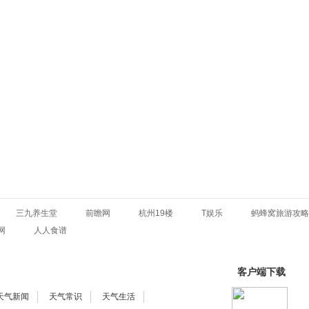
三九养生堂
前瞻网
杭州19楼
T娱乐
蚂蜂窝旅游攻略
网
人人食谱
客户端下载
天气新闻
天气常识
天气生活