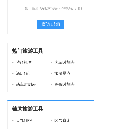
(如：街道/乡镇/村名等,不包括省/市/县)
查询邮编
热门旅游工具
•
特价机票
•
火车时刻表
•
酒店预订
•
旅游景点
•
动车时刻表
•
高铁时刻表
辅助旅游工具
•
天气预报
•
区号查询