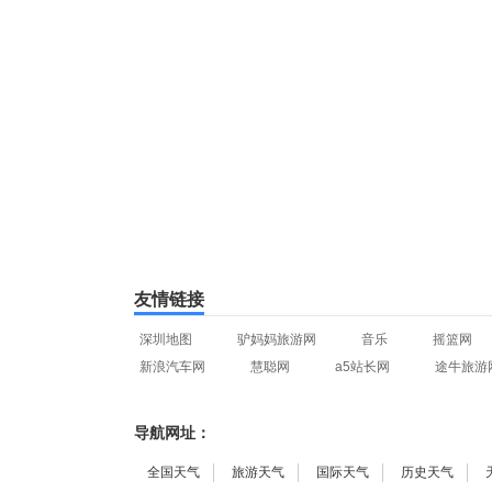
友情链接
深圳地图
驴妈妈旅游网
音乐
摇篮网
新浪汽车网
慧聪网
a5站长网
途牛旅游
导航网址：
全国天气
旅游天气
国际天气
历史天气