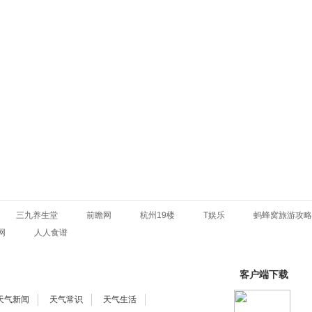
三九养生堂
前瞻网
杭州19楼
T娱乐
蚂蜂窝旅游攻略
网
人人食谱
客户端下载
天气新闻
天气常识
天气生活