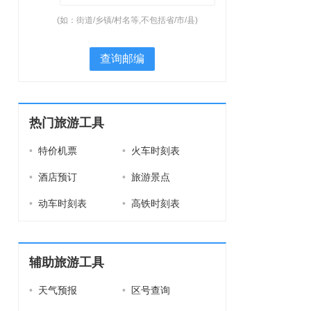
(如：街道/乡镇/村名等,不包括省/市/县)
查询邮编
热门旅游工具
•
特价机票
•
火车时刻表
•
酒店预订
•
旅游景点
•
动车时刻表
•
高铁时刻表
辅助旅游工具
•
天气预报
•
区号查询