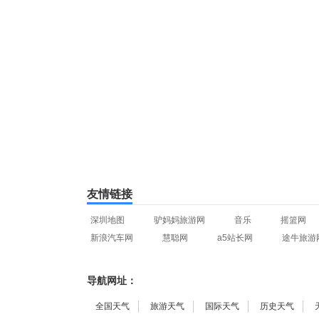
友情链接
深圳地图
驴妈妈旅游网
音乐
摇篮网
新浪汽车网
慧聪网
a5站长网
途牛旅游
导航网址：
全国天气
旅游天气
国际天气
历史天气