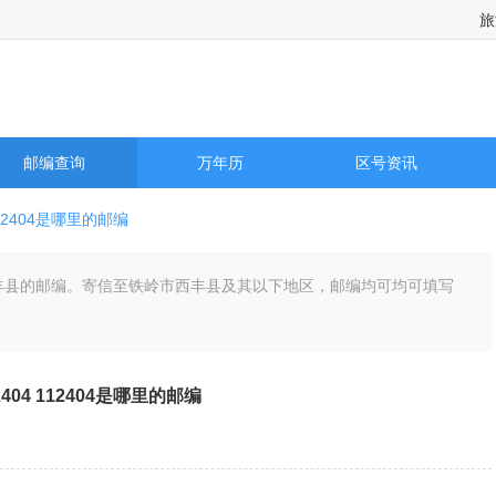
旅
邮编查询
万年历
区号资讯
12404是哪里的邮编
岭市西丰县的邮编。寄信至铁岭市西丰县及其以下地区，邮编均可均可填写
2404 112404是哪里的邮编