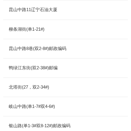
昆山中路11辽宁石油大厦
柳条湖街(单1-21#)
昆山中路8巷(双2-8#)邮政编码
鸭绿江东街(双2-38#)邮编
北塔街(27，双2-34#)
岐山中路(单1-7#双4-6#)
银山路(单1-3#双8-12#)邮政编码