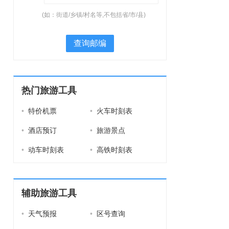
(如：街道/乡镇/村名等,不包括省/市/县)
查询邮编
热门旅游工具
•
特价机票
•
火车时刻表
•
酒店预订
•
旅游景点
•
动车时刻表
•
高铁时刻表
辅助旅游工具
•
天气预报
•
区号查询