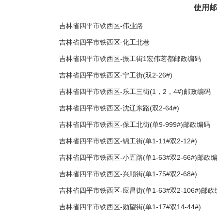
使用邮
吉林省四平市铁西区-伟业路
吉林省四平市铁西区-化工北巷
吉林省四平市铁西区-振工街1宏伟茗都邮政编码
吉林省四平市铁西区-宁工街(双2-26#)
吉林省四平市铁西区-乐工三街(1，2，4#)邮政编码
吉林省四平市铁西区-沈辽东路(双2-64#)
吉林省四平市铁西区-保工北街(单9-999#)邮政编码
吉林省四平市铁西区-锦工街(单1-11#双2-12#)
吉林省四平市铁西区-小五路(单1-63#双2-66#)邮政
吉林省四平市铁西区-兴顺街(单1-75#双2-68#)
吉林省四平市铁西区-应昌街(单1-63#双2-106#)邮
吉林省四平市铁西区-勋望街(单1-17#双14-44#)