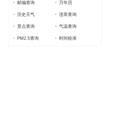
•
邮编查询
•
万年历
•
历史天气
•
违章查询
•
景点查询
•
气温查询
•
PM2.5查询
•
时间校准