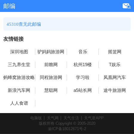
邮编
45310查无此邮编
友情链接
深圳地图
驴妈妈旅游网
音乐
摇篮网
三九养生堂
前瞻网
杭州19楼
T娱乐
蚂蜂窝旅游攻略
同程旅游网
学习啦
凤凰网汽车
新浪汽车网
慧聪网
a5站长网
途牛旅游网
人人食谱
电脑版
天气网
天气生活
天气君APP
版权所有 Copyright © 2005-2020
渝ICP备18012671号-2