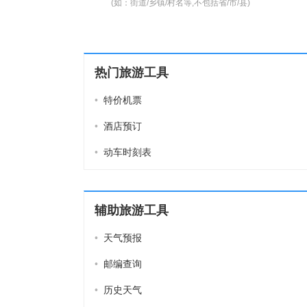
(如：街道/乡镇/村名等,不包括省/市/县)
热门旅游工具
•
特价机票
•
酒店预订
•
动车时刻表
辅助旅游工具
•
天气预报
•
邮编查询
•
历史天气