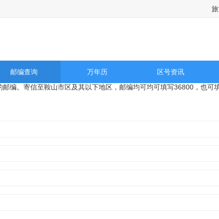
旅
全国国内城市天气预报，旅游景点天气预报，国际城市天气预报以及历史天气预报查询
邮编查询
万年历
区号资讯
区的邮编。寄信至鞍山市区及其以下地区，邮编均可均可填写36800，也可填写