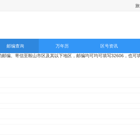
旅
及历史天气预报查询
邮编查询
万年历
区号资讯
区的邮编。寄信至鞍山市区及其以下地区，邮编均可均可填写32606，也可填写