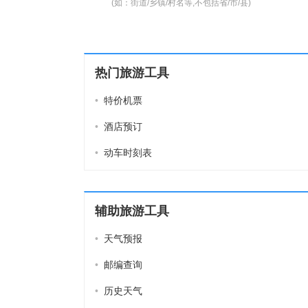
(如：街道/乡镇/村名等,不包括省/市/县)
热门旅游工具
•
特价机票
•
酒店预订
•
动车时刻表
辅助旅游工具
•
天气预报
•
邮编查询
•
历史天气