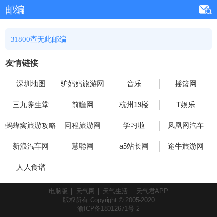
邮编
31800查无此邮编
友情链接
深圳地图
驴妈妈旅游网
音乐
摇篮网
三九养生堂
前瞻网
杭州19楼
T娱乐
蚂蜂窝旅游攻略
同程旅游网
学习啦
凤凰网汽车
新浪汽车网
慧聪网
a5站长网
途牛旅游网
人人食谱
电脑版
天气网
天气生活
天气君APP
版权所有 Copyright © 2005-2020
渝ICP备18012671号-2