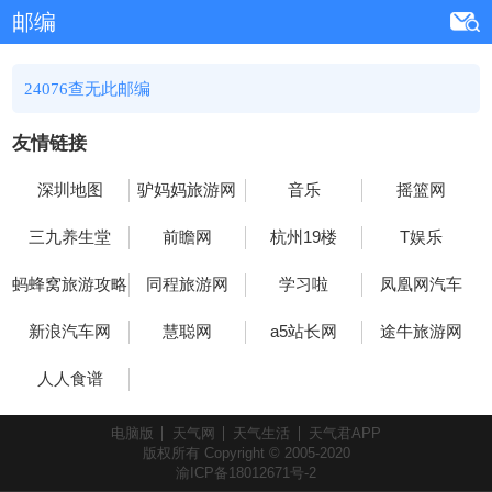
邮编
24076查无此邮编
友情链接
深圳地图
驴妈妈旅游网
音乐
摇篮网
三九养生堂
前瞻网
杭州19楼
T娱乐
蚂蜂窝旅游攻略
同程旅游网
学习啦
凤凰网汽车
新浪汽车网
慧聪网
a5站长网
途牛旅游网
人人食谱
电脑版
天气网
天气生活
天气君APP
版权所有 Copyright © 2005-2020
渝ICP备18012671号-2