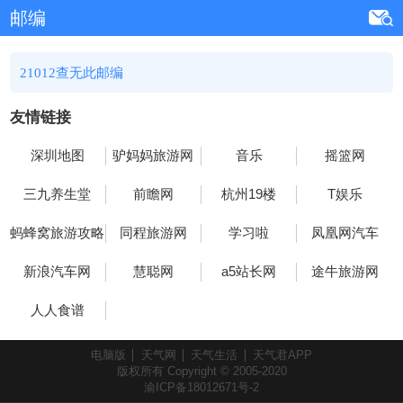
邮编
21012查无此邮编
友情链接
深圳地图
驴妈妈旅游网
音乐
摇篮网
三九养生堂
前瞻网
杭州19楼
T娱乐
蚂蜂窝旅游攻略
同程旅游网
学习啦
凤凰网汽车
新浪汽车网
慧聪网
a5站长网
途牛旅游网
人人食谱
电脑版
天气网
天气生活
天气君APP
版权所有 Copyright © 2005-2020
渝ICP备18012671号-2