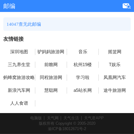
邮编
14047查无此邮编
友情链接
深圳地图
驴妈妈旅游网
音乐
摇篮网
三九养生堂
前瞻网
杭州19楼
T娱乐
蚂蜂窝旅游攻略
同程旅游网
学习啦
凤凰网汽车
新浪汽车网
慧聪网
a5站长网
途牛旅游网
人人食谱
电脑版
天气网
天气生活
天气君APP
版权所有 Copyright © 2005-2020
渝ICP备18012671号-2