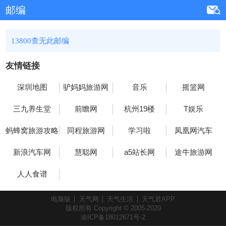
邮编
13800查无此邮编
友情链接
深圳地图
驴妈妈旅游网
音乐
摇篮网
三九养生堂
前瞻网
杭州19楼
T娱乐
蚂蜂窝旅游攻略
同程旅游网
学习啦
凤凰网汽车
新浪汽车网
慧聪网
a5站长网
途牛旅游网
人人食谱
电脑版
天气网
天气生活
天气君APP
版权所有 Copyright © 2005-2020
渝ICP备18012671号-2