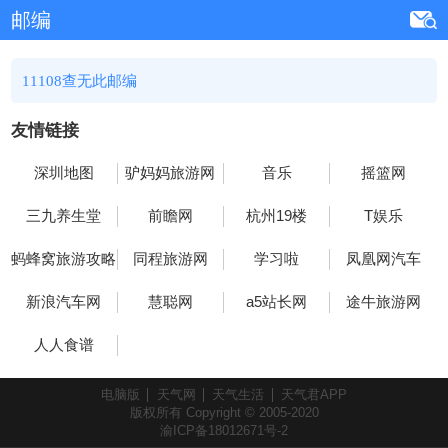
邮编
11108查无此邮编
友情链接
深圳地图
驴妈妈旅游网
音乐
摇篮网
三九养生堂
前瞻网
杭州19楼
T娱乐
蚂蜂窝旅游攻略
同程旅游网
学习啦
凤凰网汽车
新浪汽车网
慧聪网
a5站长网
途牛旅游网
人人食谱
电脑版
天气网
天气生活
天气君APP
版权所有 Copyright © 2005-2020
渝ICP备18012671号-2